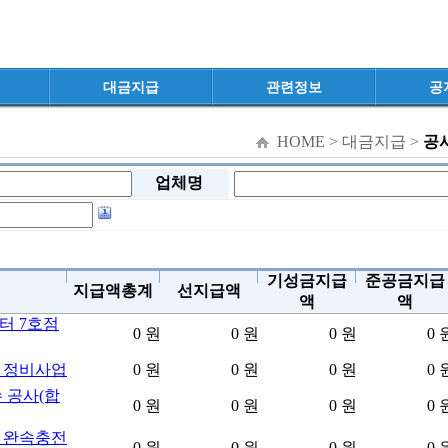
대금지급
관련정보
공
HOME > 대금지급 >
공
업체명
기성금지급
준공금지급
지급액총계
선지급액
액
액
터 7호점
0 원
0 원
0 원
0 
 정비사업
0 원
0 원
0 원
0 
 공사(합
0 원
0 원
0 원
0 
 완속충전
0 원
0 원
0 원
0 