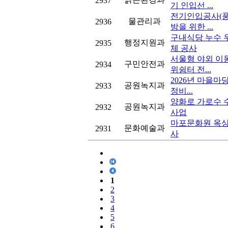
2937
기 인입선 ...
전기인입공사(풍
물관리과
2936
방을 위한 ...
구내식당 누수 
행정지원과
2935
체 공사
서울형 야외 이
구민안전과
2934
위쉼터 전...
2026년 마을마
공원녹지과
2933
정비...
양화로 가로수 
공원녹지과
2932
사업
마포문화원 옥상
문화예술과
2931
사
1
2
3
4
5
6