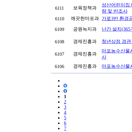
성산어린이집 
보육정책과
6111
량 및 반조사
깨끗한마포과
가로3반 환경
6110
공원녹지과
난간 설치(36
6109
경제진흥과
청년상점 경관
6108
마포농수산물시
경제진흥과
6107
사
경제진흥과
마포농수산물시
6106
1
2
3
4
5
6
7