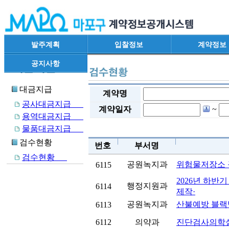
발주계획
입찰정보
계약정보
공지사항
대금지급
계약명
공사대금지급
계약일자
~
용역대금지급
물품대금지급
검수현황
번호
부서명
검수현황
공원녹지과
위험물저장소 
6115
2026년 하반
행정지원과
6114
제작·
공원녹지과
산불예방 블랙
6113
6112
의약과
진단검사의학실