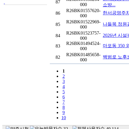
87
000
소방...
R26BK01557620-
한서공영주차
86
000
R26BK01522969-
나들목 정원
85
000
R26BK01523757-
2026년 시
84
000
R26BK01494524-
마포동 350 
83
000
R26BK01485658-
백범로 노후
82
000
1
2
3
4
5
6
7
8
9
10
32
49,114