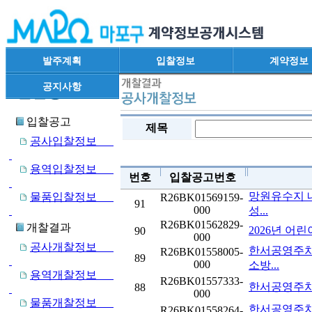
발주계획
입찰정보
계약정보
공지사항
입찰공고
제목
공사입찰정보
용역입찰정보
번호
입찰공고번호
망원유수지 
물품입찰정보
R26BK01569159-
91
000
성...
R26BK01562829-
개찰결과
2026년 어
90
000
공사개찰정보
한서공영주차
R26BK01558005-
89
000
소방...
용역개찰정보
R26BK01557333-
한서공영주차
88
000
물품개찰정보
한서공영주차
R26BK01558264-