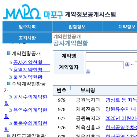
발주계획
입찰정보
계약정보
공지사항
계약현황공개
계약명
공사계약현황
~
계약일자
용역계약현황
물품계약현황
수의계약현황공
개
번호
부서명
공사수의계약현
공원녹지과
광성로 등 띠
979
황
체육진흥과
망원유수지 내
978
용역수의계약현
황
공원녹지과
2026년 어린
977
물품수의계약현
체육진흥과
한서공영주차장
976
황
하도급계약현황
체육진흥과
한서공영주차장
975