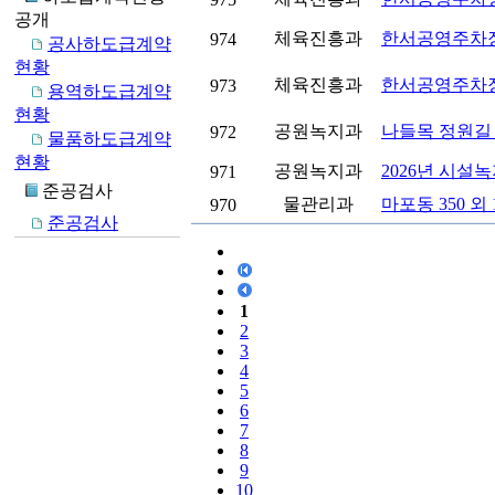
공개
체육진흥과
한서공영주차장
974
공사하도급계약
현황
체육진흥과
한서공영주차장
973
용역하도급계약
현황
공원녹지과
나들목 정원길
972
물품하도급계약
현황
공원녹지과
2026년 시설
971
준공검사
물관리과
마포동 350 
970
준공검사
1
2
3
4
5
6
7
8
9
10