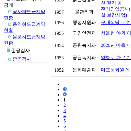
선 철거 공 ...
공개
전기인입공사(
공사하도급계약
물관리과
1957
설 보강사업)
현황
행정지원과
구내식당 누수
1956
용역하도급계약
현황
구민안전과
서울형 야외 
1955
물품하도급계약
현황
공원녹지과
2026년 마을
1954
준공검사
공원녹지과
양화로 가로수
1953
준공검사
문화예술과
마포문화원 옥
1952
1
2
3
4
5
6