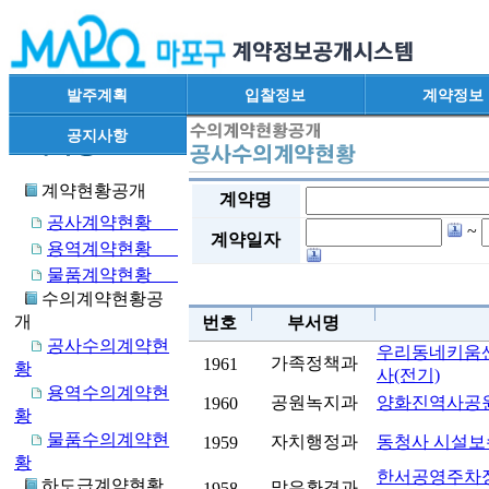
발주계획
입찰정보
계약정보
공지사항
계약현황공개
계약명
공사계약현황
~
계약일자
용역계약현황
물품계약현황
수의계약현황공
개
번호
부서명
공사수의계약현
우리동네키움센
가족정책과
1961
황
사(전기)
용역수의계약현
공원녹지과
양화진역사공
1960
황
물품수의계약현
자치행정과
동청사 시설보수
1959
황
한서공영주차장
하도급계약현황
맑은환경과
1958