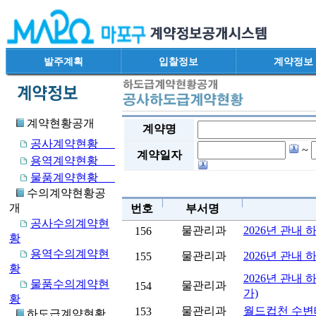
발주계획
입찰정보
계약정보
계약현황공개
계약명
공사계약현황
~
계약일자
용역계약현황
물품계약현황
수의계약현황공
개
번호
부서명
공사수의계약현
물관리과
2026년 관내
156
황
용역수의계약현
물관리과
2026년 관내
155
황
2026년 관내
물품수의계약현
물관리과
154
가)
황
물관리과
월드컵천 수변
153
하도급계약현황