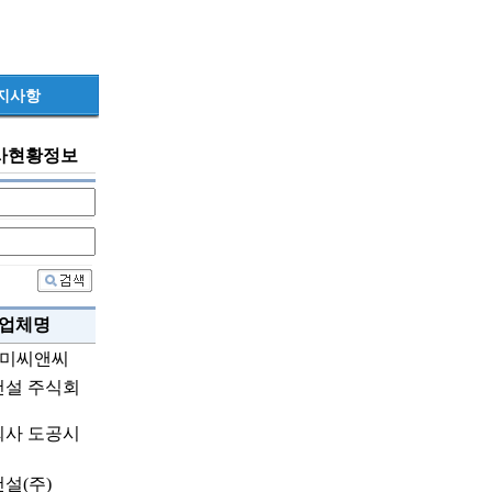
지사항
사현황정보
업체명
다미씨앤씨
건설 주식회
회사 도공시
설(주)