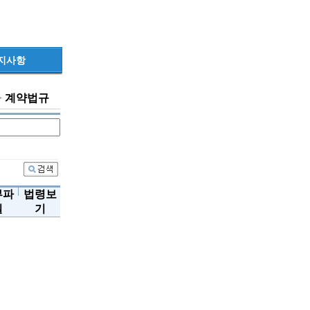
지사항
>
계약법규
부파
법령보
일
기