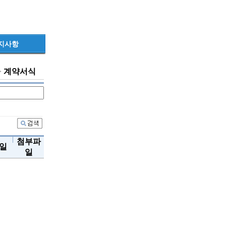
지사항
>
계약서식
첨부파
일
일